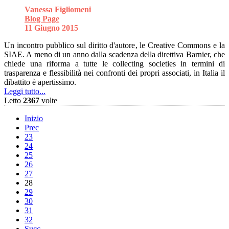
Vanessa Figliomeni
Blog Page
11 Giugno 2015
Un incontro pubblico sul diritto d'autore, le Creative Commons e la
SIAE. A meno di un anno dalla scadenza della direttiva Barnier, che
chiede una riforma a tutte le collecting societies in termini di
trasparenza e flessibilità nei confronti dei propri associati, in Italia il
dibattito è apertissimo.
Leggi tutto...
Letto
2367
volte
Inizio
Prec
23
24
25
26
27
28
29
30
31
32
Succ