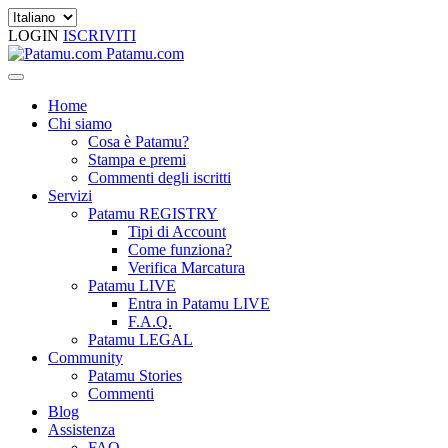
LOGIN
ISCRIVITI
Patamu.com
Home
Chi siamo
Cosa è Patamu?
Stampa e premi
Commenti degli iscritti
Servizi
Patamu REGISTRY
Tipi di Account
Come funziona?
Verifica Marcatura
Patamu LIVE
Entra in Patamu LIVE
F.A.Q.
Patamu LEGAL
Community
Patamu Stories
Commenti
Blog
Assistenza
FAQ