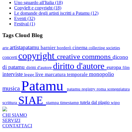
Uno sguardo all'Italia
(18)
Copyleft e copyright
(18)
Le domande degli artisti iscritti a Patamu
(12)
Eventi
(32)
Festival
(1)
Tags Cloud Blog
artistapatamu
barnier
cinema
borderò
arte
collecting societies
copyright
creative commons
dicono
concerti
diritto d'autore
di patamu
europa
diritti d'autore
film
interviste
monopolio
live
marcatura temporale
legge
Patamu
musica
patamu registry
roma
sceneggiatura
SIAE
scrittura
stampa
timestamp
tutela dal plagio
wipo
CHI SIAMO
SERVIZI
CONTATTACI