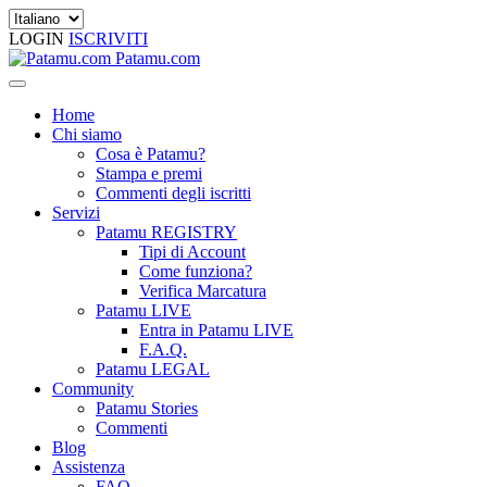
LOGIN
ISCRIVITI
Patamu.com
Home
Chi siamo
Cosa è Patamu?
Stampa e premi
Commenti degli iscritti
Servizi
Patamu REGISTRY
Tipi di Account
Come funziona?
Verifica Marcatura
Patamu LIVE
Entra in Patamu LIVE
F.A.Q.
Patamu LEGAL
Community
Patamu Stories
Commenti
Blog
Assistenza
FAQ