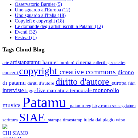
Osservatorio Barnier
(5)
Uno sguardo all'Europa
(12)
Uno sguardo all'Italia
(18)
Copyleft e copyright
(18)
Le domande degli artisti iscritti a Patamu
(12)
Eventi
(32)
Festival
(1)
Tags Cloud Blog
artistapatamu
barnier
cinema
borderò
arte
collecting societies
copyright
creative commons
dicono
concerti
diritto d'autore
di patamu
europa
diritti d'autore
film
interviste
monopolio
live
marcatura temporale
legge
Patamu
musica
patamu registry
roma
sceneggiatura
SIAE
scrittura
stampa
timestamp
tutela dal plagio
wipo
CHI SIAMO