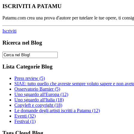
ISCRIVITI A PATAMU
Patamu.com crea una prova d'autore per tutelare le tue opere, ti consigl
Iscriviti
Ricerca nel Blog
Lista Categorie Blog
Press review
(5)
SIAE: tutto quello che avreste sempre voluto sapere e non avet
Osservatorio Barnier
(5)
Uno sguardo all'Europa
(12)
Uno sguardo all'Italia
(18)
Copyleft e copyright
(18)
Le domande degli artisti iscritti a Patamu
(12)
Eventi
(32)
Festival
(1)
Tags Cloud Blog