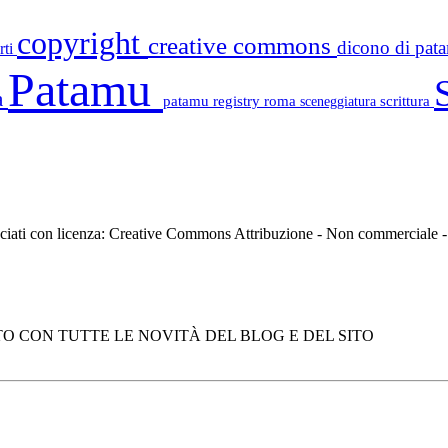
copyright
creative commons
dicono di pa
rti
Patamu
a
patamu registry
roma
scrittura
sceneggiatura
asciati con licenza: Creative Commons Attribuzione - Non commerciale
O CON TUTTE LE NOVITÀ DEL BLOG E DEL SITO