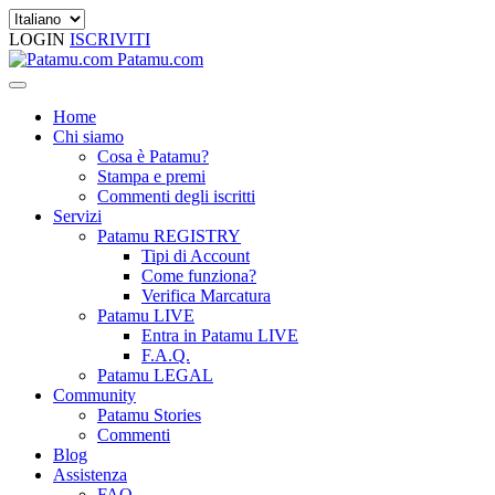
LOGIN
ISCRIVITI
Patamu.com
Home
Chi siamo
Cosa è Patamu?
Stampa e premi
Commenti degli iscritti
Servizi
Patamu REGISTRY
Tipi di Account
Come funziona?
Verifica Marcatura
Patamu LIVE
Entra in Patamu LIVE
F.A.Q.
Patamu LEGAL
Community
Patamu Stories
Commenti
Blog
Assistenza
FAQ