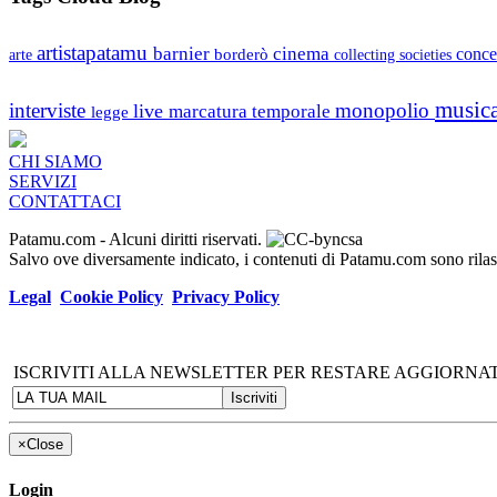
artistapatamu
barnier
cinema
borderò
conce
arte
collecting societies
music
interviste
monopolio
live
marcatura temporale
legge
CHI SIAMO
SERVIZI
CONTATTACI
Patamu.com
- Alcuni diritti riservati.
Salvo ove diversamente indicato, i contenuti di Patamu.com sono ril
Legal
Cookie Policy
Privacy Policy
ISCRIVITI ALLA NEWSLETTER PER RESTARE AGGIORNAT
×
Close
Login