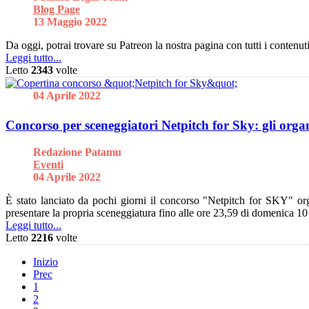
Blog Page
13 Maggio 2022
Da oggi, potrai trovare su Patreon la nostra pagina con tutti i contenut
Leggi tutto...
Letto
2343
volte
04 Aprile 2022
Concorso per sceneggiatori Netpitch for Sky: gli organ
Redazione Patamu
Eventi
04 Aprile 2022
È stato lanciato da pochi giorni il concorso "Netpitch for SKY" orga
presentare la propria sceneggiatura fino alle ore 23,59 di domenica 1
Leggi tutto...
Letto
2216
volte
Inizio
Prec
1
2