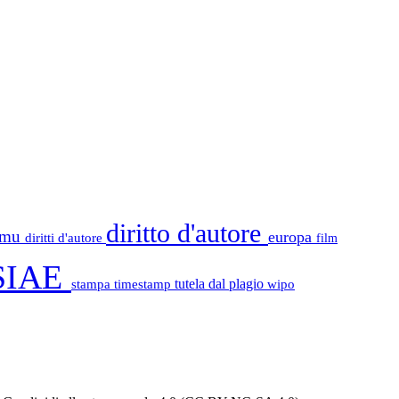
diritto d'autore
tamu
europa
diritti d'autore
film
SIAE
stampa
timestamp
tutela dal plagio
wipo