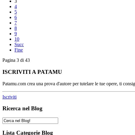
3
4
5
6
7
8
9
10
Succ
Fine
Pagina 3 di 43
ISCRIVITI A PATAMU
Patamu.com crea una prova d'autore per tutelare le tue opere, ti consigl
Iscriviti
Ricerca nel Blog
Lista Categorie Blog