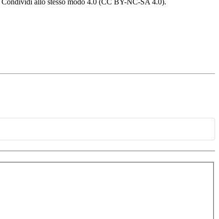
 - Condividi allo stesso modo 4.0 (CC BY-NC-SA 4.0).