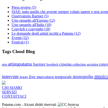
Press review
(5)
SIAE: tutto quello che avreste sempre voluto sapere e non avet
Osservatorio Barnier
(5)
Uno sguardo all'Europa
(12)
Uno sguardo all'Italia
(18)
Copyleft e copyright
(18)
Le domande degli artisti iscritti a Patamu
(12)
Eventi
(32)
Festival
(1)
Tags Cloud Blog
artistapatamu
barnier
cinema
borderò
conce
arte
collecting societies
music
interviste
monopolio
live
marcatura temporale
legge
CHI SIAMO
SERVIZI
CONTATTACI
Patamu.com
- Alcuni diritti riservati.