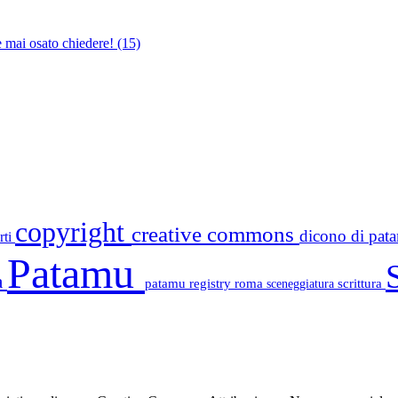
e mai osato chiedere!
(15)
copyright
creative commons
dicono di pa
rti
Patamu
a
patamu registry
roma
scrittura
sceneggiatura