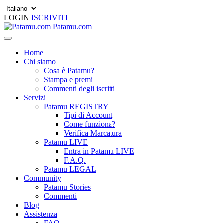
LOGIN
ISCRIVITI
Patamu.com
Home
Chi siamo
Cosa è Patamu?
Stampa e premi
Commenti degli iscritti
Servizi
Patamu REGISTRY
Tipi di Account
Come funziona?
Verifica Marcatura
Patamu LIVE
Entra in Patamu LIVE
F.A.Q.
Patamu LEGAL
Community
Patamu Stories
Commenti
Blog
Assistenza
FAQ