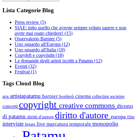
Lista Categorie Blog
Press review
(5)
SIAE: tutto quello che avreste sempre voluto sapere e non
avete mai osato chiedere!
(15)
Osservatorio Barnier
(5)
Uno sguardo all'Europa
(12)
Uno sguardo all'Italia
(18)
Copyleft e copyright
(18)
Le domande degli artisti iscritti a Patamu
(12)
Eventi
(32)
Festival
(1)
Tags Cloud Blog
artistapatamu
barnier
cinema
borderò
arte
collecting societies
copyright
creative commons
dicono
concerti
diritto d'autore
di patamu
europa
diritti d'autore
film
interviste
monopolio
live
marcatura temporale
legge
Patamu