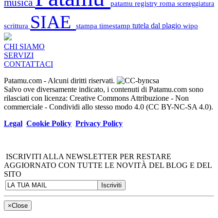
musica
patamu registry
roma
sceneggiatura
SIAE
scrittura
stampa
timestamp
tutela dal plagio
wipo
CHI SIAMO
SERVIZI
CONTATTACI
Patamu.com
- Alcuni diritti riservati.
Salvo ove diversamente indicato, i contenuti di Patamu.com sono
rilasciati con licenza: Creative Commons Attribuzione - Non
commerciale - Condividi allo stesso modo 4.0 (CC BY-NC-SA 4.0).
Legal
Cookie Policy
Privacy Policy
ISCRIVITI ALLA NEWSLETTER PER RESTARE
AGGIORNATO CON TUTTE LE NOVITÀ DEL BLOG E DEL
SITO
×
Close