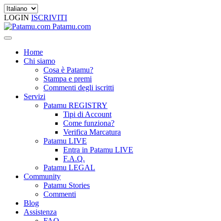
LOGIN
ISCRIVITI
Patamu.com
Home
Chi siamo
Cosa è Patamu?
Stampa e premi
Commenti degli iscritti
Servizi
Patamu REGISTRY
Tipi di Account
Come funziona?
Verifica Marcatura
Patamu LIVE
Entra in Patamu LIVE
F.A.Q.
Patamu LEGAL
Community
Patamu Stories
Commenti
Blog
Assistenza
FAQ