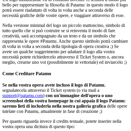
bello per rappresentare la filosofia di Patamu: in questo modo il logo
potrà essere riadattato di volta in volta anche a seconda delle
necessità grafiche delle vostre opere, e viaggiare attraverso di esse.
Nella versione minimal del logo un piccolo mattoncino, simbolo di
tutto quello che si può costruire se si reinventa il modo di fare
creatività, sarà accompagnato da un testo e da un simbolo che
rappresenta le opere #Patamu. Anche questo simbolo potrà cambiare
di volta in volta a seconda della tipologia di opera creativa ;) Se
avete un qualche suggerimento per adattare il logo alla vostra
necessità potete richiedercelo attraverso il Ticket System o, ancora
meglio, crearne uno voi (possibilmente in vettoriale) ed inviarcelo ;)
Come Creditare Patamu
Se nella vostra opera avete incluso il logo di Patamu
,
segnalatecela attraverso il Ticket system (o via mail a
support@patamu.com
)
con un'immagine dell'opera o uno
screenshot della vostra homepage in cui appaia il logo Patamu
:
saremo lieti di includerla nella nostra galleria grafica
delle opere
tutelate con Patamu, attualmente in fase di creazione ;)
Per quanto riguarda invece il credits testuale, potete inserire nella
vostra opera una dicitura di questo tipo: