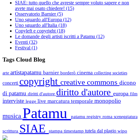
SIAE: tutto quello che avreste sempre voluto sapere e non
avete mai osato chiedere!
(15)
Osservatorio Barnier
(5)
Uno sguardo all'Europa
(12)
Uno sguardo all'Italia
(18)
Copyleft e copyright
(18)
Le domande degli artisti iscritti a Patamu
(12)
Eventi
(32)
Festival
(1)
Tags Cloud Blog
artistapatamu
barnier
cinema
borderò
arte
collecting societies
copyright
creative commons
dicono
concerti
diritto d'autore
di patamu
europa
diritti d'autore
film
interviste
monopolio
live
marcatura temporale
legge
Patamu
musica
patamu registry
roma
sceneggiatura
SIAE
scrittura
stampa
timestamp
tutela dal plagio
wipo