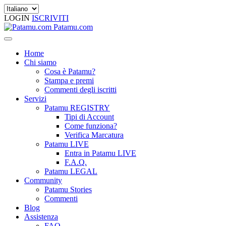
LOGIN
ISCRIVITI
Patamu.com
Home
Chi siamo
Cosa è Patamu?
Stampa e premi
Commenti degli iscritti
Servizi
Patamu REGISTRY
Tipi di Account
Come funziona?
Verifica Marcatura
Patamu LIVE
Entra in Patamu LIVE
F.A.Q.
Patamu LEGAL
Community
Patamu Stories
Commenti
Blog
Assistenza
FAQ