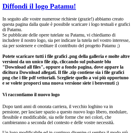
Diffondi il logo Patamu!
In seguito alle vostre numerose richieste (grazie!) abbiamo creato
questa pagina dalla quale è possibile scaricare i logo testuali e grafici
di Patamu.
Se pubblicate delle opere tutelate su Patamu, vi chiediamo di
includere il nostro logo, sia per indicare la tutela nel vostro interesse,
sia per sostenere e creditare il contributo del progetto Patamu ;)
Potete scaricare tutti i file grafici .png della galleria e molte altre
versioni da un unico file zip, cliccando sul pulsante blu
"Download all files", oppure a fondo pagina,
dove appare la
dicitura Download allegati. Il
file .zip contiene sia i file grafici
png che i file pdf vettoriali. Scegliete quello a voi più opportuno
e se volete proporci una nuova versione siete i benvenuti ;)
Vi raccontiamo il nuovo logo
Dopo tanti anni di onorata carriera, il vecchio loghino va in
pensione, per lasciare spazio a questo nuovo logo libero, modulare,
flessibile e modificabile, sia nelle forme che nei colori, che
cambieranno a seconda del contesto e delle vostre necessità.
Un logo modificabile ed in continuo divenire ci sembra il modo più