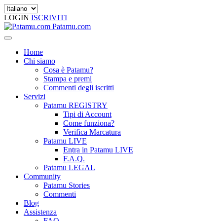
LOGIN
ISCRIVITI
Patamu.com
Home
Chi siamo
Cosa è Patamu?
Stampa e premi
Commenti degli iscritti
Servizi
Patamu REGISTRY
Tipi di Account
Come funziona?
Verifica Marcatura
Patamu LIVE
Entra in Patamu LIVE
F.A.Q.
Patamu LEGAL
Community
Patamu Stories
Commenti
Blog
Assistenza
FAQ