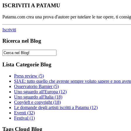
ISCRIVITI A PATAMU
Patamu.com crea una prova d'autore per tutelare le tue opere, ti consigl
Iscriviti
Ricerca nel Blog
Lista Categorie Blog
Press review
(5)
SIAE: tutto quello che avreste sempre voluto sapere e non avet
Osservatorio Barnier
(5)
Uno sguardo all'Europa
(12)
Uno sguardo all'Italia
(18)
Copyleft e copyright
(18)
Le domande degli artisti iscritti a Patamu
(12)
Eventi
(32)
Festival
(1)
Tags Cloud Blog