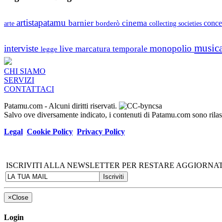
artistapatamu
barnier
cinema
borderò
conce
arte
collecting societies
music
interviste
monopolio
live
marcatura temporale
legge
CHI SIAMO
SERVIZI
CONTATTACI
Patamu.com
- Alcuni diritti riservati.
Salvo ove diversamente indicato, i contenuti di Patamu.com sono ril
Legal
Cookie Policy
Privacy Policy
ISCRIVITI ALLA NEWSLETTER PER RESTARE AGGIORNAT
×
Close
Login