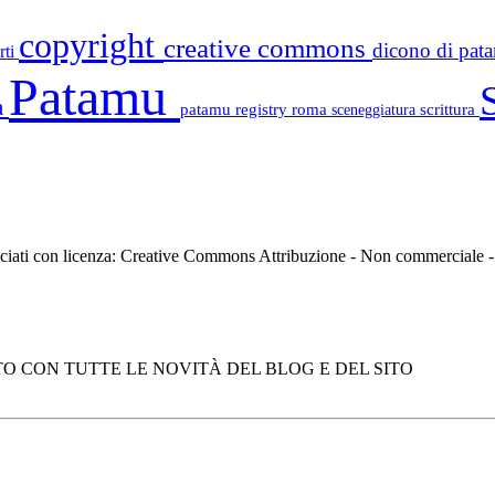
copyright
creative commons
dicono di pa
rti
Patamu
a
patamu registry
roma
scrittura
sceneggiatura
asciati con licenza: Creative Commons Attribuzione - Non commerciale
O CON TUTTE LE NOVITÀ DEL BLOG E DEL SITO