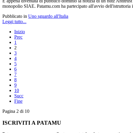
È appena diventata di pubblico dominio la notizia di un blitz Antitrust 
monopolio SIAE.
Patamu.com ha partecipato all'avvio dell'istruttoria i
Pubblicato in
Uno sguardo all'Italia
Leggi tutto...
Inizio
Prec
1
2
3
4
5
6
7
8
9
10
Succ
Fine
Pagina 2 di 10
ISCRIVITI A PATAMU