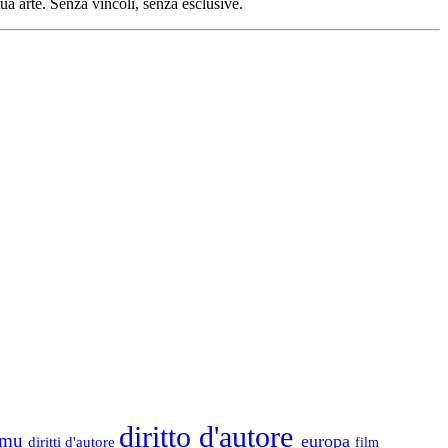
tua arte. Senza vincoli, senza esclusive.
diritto d'autore
tamu
europa
diritti d'autore
film