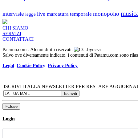
music
interviste
monopolio
live
marcatura temporale
legge
CHI SIAMO
SERVIZI
CONTATTACI
Patamu.com
- Alcuni diritti riservati.
Salvo ove diversamente indicato, i contenuti di Patamu.com sono ril
Legal
Cookie Policy
Privacy Policy
ISCRIVITI ALLA NEWSLETTER PER RESTARE AGGIORNAT
×
Close
Login