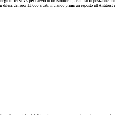
negli uffici SIAE per l'avvio di un istruttoria per abuso di posizione dom
n difesa dei suoi 13.000 artisti, inviando prima un esposto all'Antitrust e