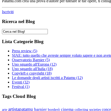
Patamu.com crea una prova d'autore per tutelare le tue opere, ti consigl
Iscriviti
Ricerca nel Blog
Lista Categorie Blog
Press review
(5)
SIAE: tutto quello che avreste sempre voluto sapere e non avet
Osservatorio Barnier
(5)
Uno sguardo all'Europa
(12)
Uno sguardo all'Italia
(18)
Copyleft e copyright
(18)
Le domande degli artisti iscritti a Patamu
(12)
Eventi
(32)
Festival
(1)
Tags Cloud Blog
artistapatamu
barnier
cinema
borderò
conce
arte
collecting societies