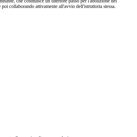
inante, che costituisce un ulteriore passo per l'abolizione del
 poi collaborando attivamente all'avvio dell'istruttoria stessa.