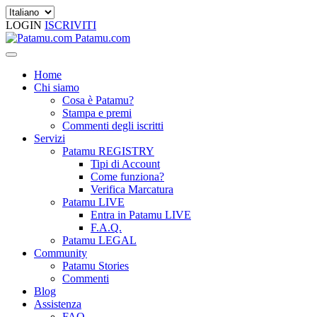
LOGIN
ISCRIVITI
Patamu.com
Home
Chi siamo
Cosa è Patamu?
Stampa e premi
Commenti degli iscritti
Servizi
Patamu REGISTRY
Tipi di Account
Come funziona?
Verifica Marcatura
Patamu LIVE
Entra in Patamu LIVE
F.A.Q.
Patamu LEGAL
Community
Patamu Stories
Commenti
Blog
Assistenza
FAQ