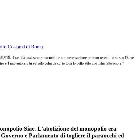
istiti.
I casi da analizzare sono molti, e non necessariamente sono recenti: lo stesso Dante
e 'l mio autore, / tu se' solo colui da cu' io tolsi lo bello stilo che m'ha fatto onore.”
monopolio Siae. L'abolizione del monopolio era
a Governo e Parlamento di togliere il paraocchi ed