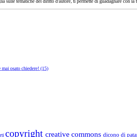
ia sulle tematiche del diritto d'autore, ti permette di guadagnare con la 
e mai osato chiedere!
(15)
copyright
creative commons
dicono di pa
rti