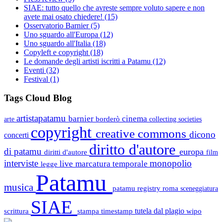
SIAE: tutto quello che avreste sempre voluto sapere e non
avete mai osato chiedere!
(15)
Osservatorio Barnier
(5)
Uno sguardo all'Europa
(12)
Uno sguardo all'Italia
(18)
Copyleft e copyright
(18)
Le domande degli artisti iscritti a Patamu
(12)
Eventi
(32)
Festival
(1)
Tags Cloud Blog
artistapatamu
barnier
cinema
borderò
arte
collecting societies
copyright
creative commons
dicono
concerti
diritto d'autore
di patamu
europa
diritti d'autore
film
interviste
monopolio
live
marcatura temporale
legge
Patamu
musica
patamu registry
roma
sceneggiatura
SIAE
scrittura
stampa
timestamp
tutela dal plagio
wipo