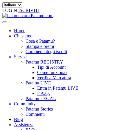
LOGIN
ISCRIVITI
Patamu.com
Home
Chi siamo
Cosa è Patamu?
Stampa e premi
Commenti degli iscritti
Servizi
Patamu REGISTRY
Tipi di Account
Come funziona?
Verifica Marcatura
Patamu LIVE
Entra in Patamu LIVE
F.A.Q.
Patamu LEGAL
Community
Patamu Stories
Commenti
Blog
Assistenza
FAQ