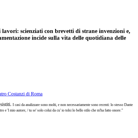
lavori: scienziati con brevetti di strane invenzioni e,
amentazione incide sulla vita delle quotidiana delle
istiti.
I casi da analizzare sono molti, e non necessariamente sono recenti: lo stesso Dante
e 'l mio autore, / tu se' solo colui da cu' io tolsi lo bello stilo che m'ha fatto onore.”