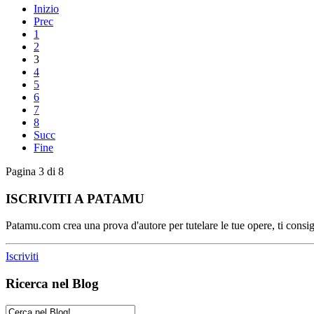
Inizio
Prec
1
2
3
4
5
6
7
8
Succ
Fine
Pagina 3 di 8
ISCRIVITI A PATAMU
Patamu.com crea una prova d'autore per tutelare le tue opere, ti consigl
Iscriviti
Ricerca nel Blog