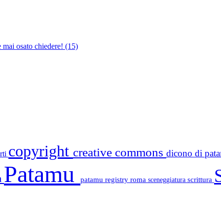
e mai osato chiedere!
(15)
copyright
creative commons
dicono di pa
rti
Patamu
a
patamu registry
roma
scrittura
sceneggiatura