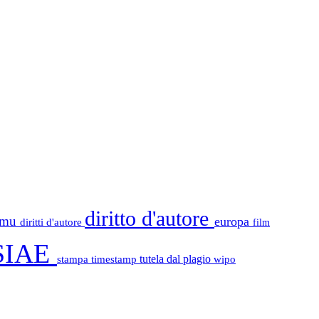
diritto d'autore
tamu
europa
diritti d'autore
film
SIAE
stampa
timestamp
tutela dal plagio
wipo