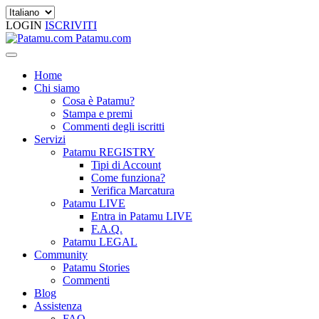
LOGIN
ISCRIVITI
Patamu.com
Home
Chi siamo
Cosa è Patamu?
Stampa e premi
Commenti degli iscritti
Servizi
Patamu REGISTRY
Tipi di Account
Come funziona?
Verifica Marcatura
Patamu LIVE
Entra in Patamu LIVE
F.A.Q.
Patamu LEGAL
Community
Patamu Stories
Commenti
Blog
Assistenza
FAQ