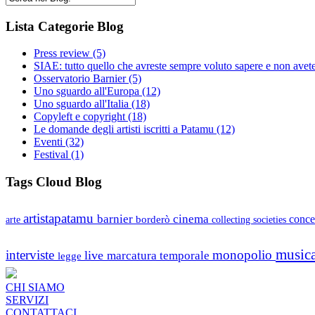
Lista Categorie Blog
Press review
(5)
SIAE: tutto quello che avreste sempre voluto sapere e non avet
Osservatorio Barnier
(5)
Uno sguardo all'Europa
(12)
Uno sguardo all'Italia
(18)
Copyleft e copyright
(18)
Le domande degli artisti iscritti a Patamu
(12)
Eventi
(32)
Festival
(1)
Tags Cloud Blog
artistapatamu
barnier
cinema
borderò
conce
arte
collecting societies
music
interviste
monopolio
live
marcatura temporale
legge
CHI SIAMO
SERVIZI
CONTATTACI