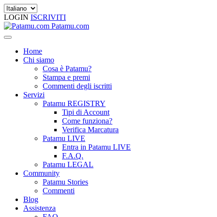
LOGIN
ISCRIVITI
Patamu.com
Home
Chi siamo
Cosa è Patamu?
Stampa e premi
Commenti degli iscritti
Servizi
Patamu REGISTRY
Tipi di Account
Come funziona?
Verifica Marcatura
Patamu LIVE
Entra in Patamu LIVE
F.A.Q.
Patamu LEGAL
Community
Patamu Stories
Commenti
Blog
Assistenza
FAQ