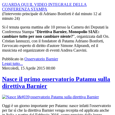
GUARDA QUI IL VIDEO INTEGRALE DELLA
CONFERENZA STAMPA
(l'intervento principale di Adriano Bonforti è dal minuto 12 al
minuto 24)
Si è tenuta questa mattina alle 10 presso la Camera dei Deputati la
Conferenza Stampa "
Direttiva Barnier, Monopolio SIAE:
cambiare tutto per non cambiare niente?
", organizzata dall On.
Cristian Iannuzzi, con il fondatore di Patamu Adriano Bonforti,
l'avvocato esperto di diritto d'autore Simone Aliprandi, ed il
musicista ed organizzatore di eventi Andrea Caovini.
Pubblicato in
Osservatorio Barnier
Leggi tutto...
Mercoledì, 15 Aprile 2015 00:00
Nasce il primo osservatorio Patamu sulla
direttiva Barnier
Oggi è un giorno importante per Patamu: nasce infatti l'osservatorio
per far sì che la direttiva Barnier venga recepita ed applicata anche
in Italia a partire dal Febbraio 2016, come previsto dalla legge.