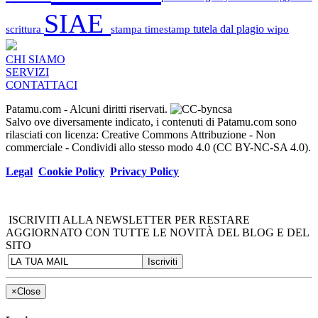
SIAE
scrittura
stampa
timestamp
tutela dal plagio
wipo
CHI SIAMO
SERVIZI
CONTATTACI
Patamu.com
- Alcuni diritti riservati.
Salvo ove diversamente indicato, i contenuti di Patamu.com sono
rilasciati con licenza: Creative Commons Attribuzione - Non
commerciale - Condividi allo stesso modo 4.0 (CC BY-NC-SA 4.0).
Legal
Cookie Policy
Privacy Policy
ISCRIVITI ALLA NEWSLETTER PER RESTARE
AGGIORNATO CON TUTTE LE NOVITÀ DEL BLOG E DEL
SITO
×
Close