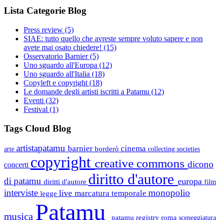
Lista Categorie Blog
Press review
(5)
SIAE: tutto quello che avreste sempre voluto sapere e non
avete mai osato chiedere!
(15)
Osservatorio Barnier
(5)
Uno sguardo all'Europa
(12)
Uno sguardo all'Italia
(18)
Copyleft e copyright
(18)
Le domande degli artisti iscritti a Patamu
(12)
Eventi
(32)
Festival
(1)
Tags Cloud Blog
artistapatamu
barnier
cinema
borderò
arte
collecting societies
copyright
creative commons
dicono
concerti
diritto d'autore
di patamu
europa
diritti d'autore
film
interviste
monopolio
live
marcatura temporale
legge
Patamu
musica
patamu registry
roma
sceneggiatura