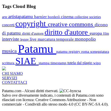
Tags Cloud Blog
artistapatamu
barnier
cinema
borderò
arte
collecting societies
copyright
creative commons
dicono
concerti
diritto d'autore
di patamu
europa
diritti d'autore
film
interviste
monopolio
live
marcatura temporale
legge
Patamu
musica
patamu registry
roma
sceneggiatura
SIAE
scrittura
stampa
timestamp
tutela dal plagio
wipo
CHI SIAMO
SERVIZI
CONTATTACI
Patamu.com
- Alcuni diritti riservati.
Salvo ove diversamente indicato, i contenuti di Patamu.com sono
rilasciati con licenza: Creative Commons Attribuzione - Non
commerciale - Condividi allo stesso modo 4.0 (CC BY-NC-SA 4.0).