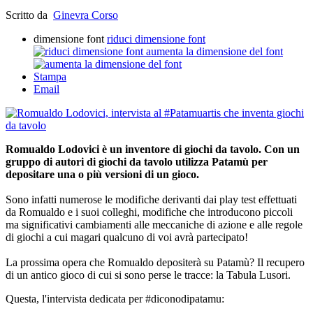
Scritto da
Ginevra Corso
dimensione font
riduci dimensione font
aumenta la dimensione del font
Stampa
Email
Romualdo Lodovici è un inventore di giochi da tavolo. Con un
gruppo di autori di giochi da tavolo utilizza Patamù per
depositare una o più versioni di un gioco.
Sono infatti numerose le modifiche derivanti dai play test effettuati
da Romualdo e i suoi colleghi, modifiche che introducono piccoli
ma significativi cambiamenti alle meccaniche di azione e alle regole
di giochi a cui magari qualcuno di voi avrà partecipato!
La prossima opera che Romualdo depositerà su Patamù? Il recupero
di un antico gioco di cui si sono pers
e le tracce: la Tabula Lusori.
Questa, l'intervista dedicata per #diconodipatamu: