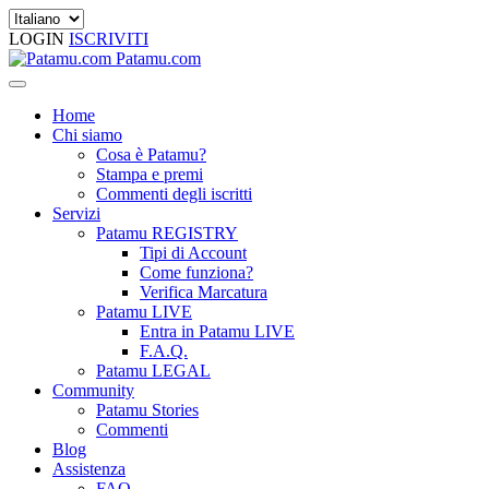
LOGIN
ISCRIVITI
Patamu.com
Home
Chi siamo
Cosa è Patamu?
Stampa e premi
Commenti degli iscritti
Servizi
Patamu REGISTRY
Tipi di Account
Come funziona?
Verifica Marcatura
Patamu LIVE
Entra in Patamu LIVE
F.A.Q.
Patamu LEGAL
Community
Patamu Stories
Commenti
Blog
Assistenza
FAQ