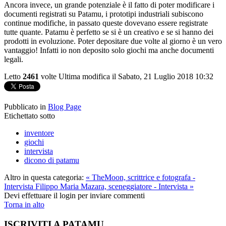
Ancora invece, un grande potenziale è il fatto di poter modificare i
documenti registrati su Patamu, i prototipi industriali subiscono
continue modifiche, in passato queste dovevano essere registrate
tutte quante. Patamu è perfetto se si è un creativo e se si hanno dei
prodotti in evoluzione. Poter depositare due volte al giorno è un vero
vantaggio! Infatti io non deposito solo giochi ma anche documenti
legali.
Letto
2461
volte
Ultima modifica il Sabato, 21 Luglio 2018 10:32
Pubblicato in
Blog Page
Etichettato sotto
inventore
giochi
intervista
dicono di patamu
Altro in questa categoria:
« TheMoon, scrittrice e fotografa -
Intervista
Filippo Maria Mazara, sceneggiatore - Intervista »
Devi effettuare il login per inviare commenti
Torna in alto
ISCRIVITI A PATAMU