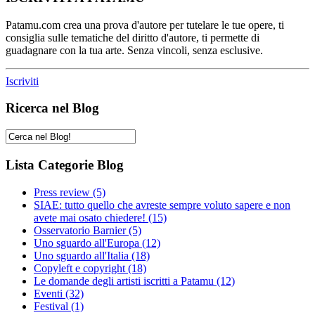
Patamu.com crea una prova d'autore per tutelare le tue opere, ti
consiglia sulle tematiche del diritto d'autore, ti permette di
guadagnare con la tua arte. Senza vincoli, senza esclusive.
Iscriviti
Ricerca nel Blog
Lista Categorie Blog
Press review
(5)
SIAE: tutto quello che avreste sempre voluto sapere e non
avete mai osato chiedere!
(15)
Osservatorio Barnier
(5)
Uno sguardo all'Europa
(12)
Uno sguardo all'Italia
(18)
Copyleft e copyright
(18)
Le domande degli artisti iscritti a Patamu
(12)
Eventi
(32)
Festival
(1)