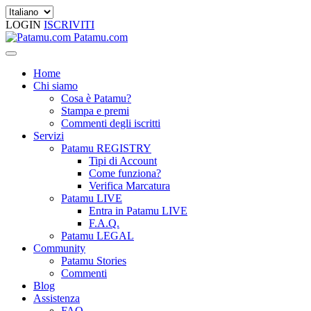
LOGIN
ISCRIVITI
Patamu.com
Home
Chi siamo
Cosa è Patamu?
Stampa e premi
Commenti degli iscritti
Servizi
Patamu REGISTRY
Tipi di Account
Come funziona?
Verifica Marcatura
Patamu LIVE
Entra in Patamu LIVE
F.A.Q.
Patamu LEGAL
Community
Patamu Stories
Commenti
Blog
Assistenza
FAQ