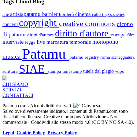
Tags Cloud Blog
artistapatamu
barnier
cinema
borderò
arte
collecting societies
copyright
creative commons
dicono
concerti
diritto d'autore
di patamu
europa
diritti d'autore
film
interviste
monopolio
live
marcatura temporale
legge
Patamu
musica
patamu registry
roma
sceneggiatura
SIAE
scrittura
stampa
timestamp
tutela dal plagio
wipo
CHI SIAMO
SERVIZI
CONTATTACI
Patamu.com
- Alcuni diritti riservati.
Salvo ove diversamente indicato, i contenuti di Patamu.com sono
rilasciati con licenza: Creative Commons Attribuzione - Non
commerciale - Condividi allo stesso modo 4.0 (CC BY-NC-SA 4.0).
Legal
Cookie Policy
Privacy Policy