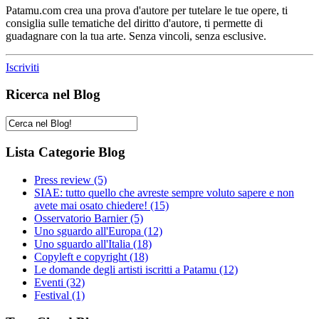
Patamu.com crea una prova d'autore per tutelare le tue opere, ti
consiglia sulle tematiche del diritto d'autore, ti permette di
guadagnare con la tua arte. Senza vincoli, senza esclusive.
Iscriviti
Ricerca nel Blog
Lista Categorie Blog
Press review
(5)
SIAE: tutto quello che avreste sempre voluto sapere e non
avete mai osato chiedere!
(15)
Osservatorio Barnier
(5)
Uno sguardo all'Europa
(12)
Uno sguardo all'Italia
(18)
Copyleft e copyright
(18)
Le domande degli artisti iscritti a Patamu
(12)
Eventi
(32)
Festival
(1)