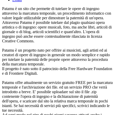
Patamu è un sito che permette di tutelare le opere di ingegno
attraverso la marcatura temporale, un procedimento informatico con
valore legale utilizzabile per dimostrare la paternità di un'opera.
Attraverso Patamu è possibile tutelare dal plagio qualsiasi opera
artistica o di ingegno: opere musicali, foto, ma anche libri, articoli di
giornale o di blog, articoli scientifici e quant'altro. L'opera di
ingegno può anche essere contestualmente rilasciata in licenza
Creative Commons.
Patamu è un progetto nato per offrire ai musicisti, agli artisti ed ai
creatori di opere di ingegno in generale un modo semplice e rapido
per tutelare la paternità delle proprie opere attraverso la procedura
della marcatura temporale.
Il progetto è nato sotto il patrocinio della Free Hardware Foundation
e di Frontiere Digitali.
Patamu offre attualmente un servizio gratuito FREE per la marcatura
temporale e l'archiviazione dei file. ed un servizio PRO che verrà
introdotto a breve. E' possibile uploadare sul sito il file .zip
contenente l'opera di ingegno e la dichiarazione di paternità
dell'opera, e scaricare dal sito la relativa marca temporale in pochi
istanti. Se hai necessità di servizi più specifici, scrivici indicando le
tue necessità.
Ad ogni modo nel giro di pochi giorni saranno attivati anche i