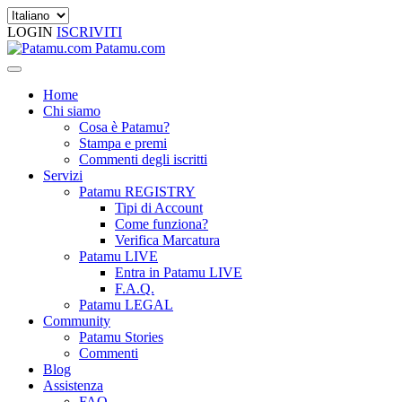
LOGIN
ISCRIVITI
Patamu.com
Home
Chi siamo
Cosa è Patamu?
Stampa e premi
Commenti degli iscritti
Servizi
Patamu REGISTRY
Tipi di Account
Come funziona?
Verifica Marcatura
Patamu LIVE
Entra in Patamu LIVE
F.A.Q.
Patamu LEGAL
Community
Patamu Stories
Commenti
Blog
Assistenza
FAQ