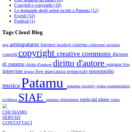
Copyleft e copyright
(18)
Le domande degli artisti iscritti a Patamu
(12)
Eventi
(32)
Festival
(1)
Tags Cloud Blog
artistapatamu
barnier
cinema
borderò
arte
collecting societies
copyright
creative commons
dicono
concerti
diritto d'autore
di patamu
europa
diritti d'autore
film
interviste
monopolio
live
marcatura temporale
legge
Patamu
musica
patamu registry
roma
sceneggiatura
SIAE
scrittura
stampa
timestamp
tutela dal plagio
wipo
CHI SIAMO
SERVIZI
CONTATTACI