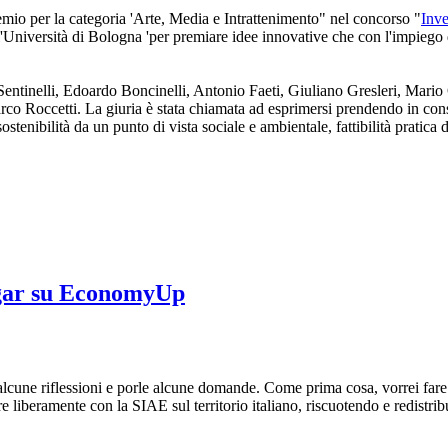
mio per la categoria 'Arte, Media e Intrattenimento" nel concorso "
Inve
'Università di Bologna 'per premiare idee innovative che con l'impiego d
o Sentinelli, Edoardo Boncinelli, Antonio Faeti, Giuliano Gresleri, Mari
o Roccetti. La giuria è stata chiamata ad esprimersi prendendo in consi
sostenibilità da un punto di vista sociale e ambientale, fattibilità pratica
Sugar su EconomyUp
alcune riflessioni e porle alcune domande. Come prima cosa, vorrei fare 
e liberamente con la SIAE sul territorio italiano, riscuotendo e redistribue