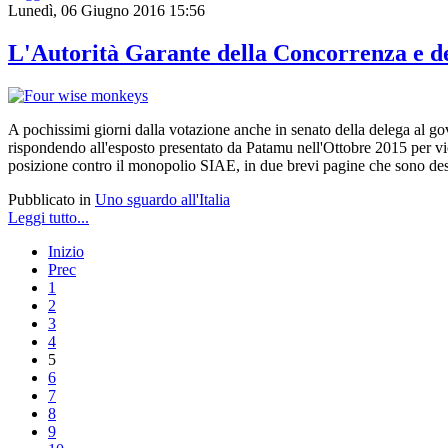
Lunedì, 06 Giugno 2016 15:56
L'Autorità Garante della Concorrenza e de
A pochissimi giorni dalla votazione anche in senato della delega al go
rispondendo all'esposto presentato da Patamu nell'Ottobre 2015 per vio
posizione contro il monopolio SIAE, in due brevi pagine che sono destin
Pubblicato in
Uno sguardo all'Italia
Leggi tutto...
Inizio
Prec
1
2
3
4
5
6
7
8
9