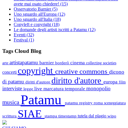
avete mai osato chiedere!
(15)
Osservatorio Barnier
(5)
Uno sguardo all'Europa
(12)
Uno sguardo all'Italia
(18)
Copyleft e copyright
(18)
Le domande degli artisti iscritti a Patamu
(12)
Eventi
(32)
Festival
(1)
Tags Cloud Blog
artistapatamu
barnier
cinema
borderò
arte
collecting societies
copyright
creative commons
dicono
concerti
diritto d'autore
di patamu
europa
diritti d'autore
film
interviste
monopolio
live
marcatura temporale
legge
Patamu
musica
patamu registry
roma
sceneggiatura
SIAE
scrittura
stampa
timestamp
tutela dal plagio
wipo