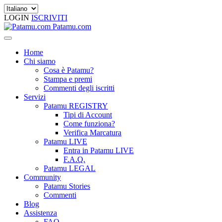
LOGIN
ISCRIVITI
Patamu.com
Home
Chi siamo
Cosa è Patamu?
Stampa e premi
Commenti degli iscritti
Servizi
Patamu REGISTRY
Tipi di Account
Come funziona?
Verifica Marcatura
Patamu LIVE
Entra in Patamu LIVE
F.A.Q.
Patamu LEGAL
Community
Patamu Stories
Commenti
Blog
Assistenza
FAQ