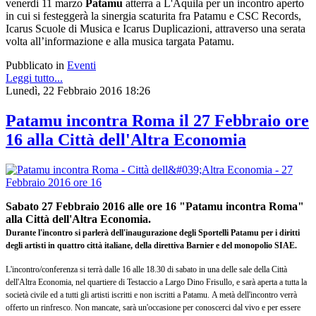
venerdi 11 marzo
Patamu
atterra a L'Aquila
per un incontro aperto
in cui
si festeggerà la sinergia scaturita fra Patamu e CSC Records,
Icarus Scuole di Musica e Icarus Duplicazioni, attraverso una serata
volta all’informazione e alla musica targata Patamu.
Pubblicato in
Eventi
Leggi tutto...
Lunedì, 22 Febbraio 2016 18:26
Patamu incontra Roma il 27 Febbraio ore
16 alla Città dell'Altra Economia
Sabato 27 Febbraio 2016
alle ore 16 "
Patamu incontra Roma"
alla Città dell'Altra Economia.
Durante l'incontro si parlerà dell'inaugurazione degli Sportelli Patamu per i diritti
degli artisti in quattro città italiane, della direttiva Barnier e del monopolio SIAE.
L'incontro/conferenza si terrà dalle 16 alle 18.30 di sabato in una delle sale della Città
dell'Altra Economia, nel quartiere di Testaccio a Largo Dino Frisullo, e sarà aperta a tutta la
società civile ed a tutti gli artisti iscritti e non iscritti a Patamu. A metà dell'incontro verrà
offerto un rinfresco. Non mancate, sarà un'occasione per conoscerci dal vivo e per essere