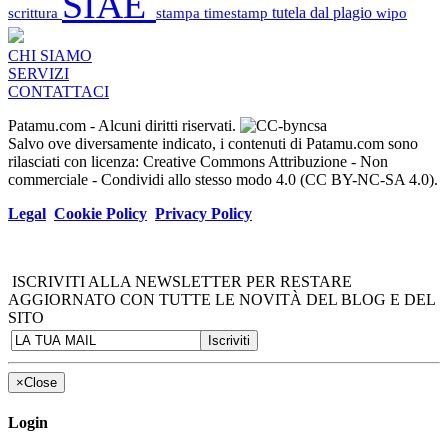
SIAE
scrittura
stampa
timestamp
tutela dal plagio
wipo
CHI SIAMO
SERVIZI
CONTATTACI
Patamu.com
- Alcuni diritti riservati.
Salvo ove diversamente indicato, i contenuti di Patamu.com sono
rilasciati con licenza: Creative Commons Attribuzione - Non
commerciale - Condividi allo stesso modo 4.0 (CC BY-NC-SA 4.0).
Legal
Cookie Policy
Privacy Policy
ISCRIVITI ALLA NEWSLETTER PER RESTARE
AGGIORNATO CON TUTTE LE NOVITÀ DEL BLOG E DEL
SITO
×
Close
Login