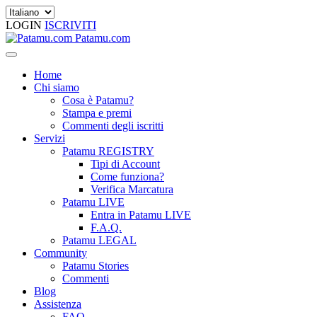
LOGIN
ISCRIVITI
Patamu.com
Home
Chi siamo
Cosa è Patamu?
Stampa e premi
Commenti degli iscritti
Servizi
Patamu REGISTRY
Tipi di Account
Come funziona?
Verifica Marcatura
Patamu LIVE
Entra in Patamu LIVE
F.A.Q.
Patamu LEGAL
Community
Patamu Stories
Commenti
Blog
Assistenza
FAQ