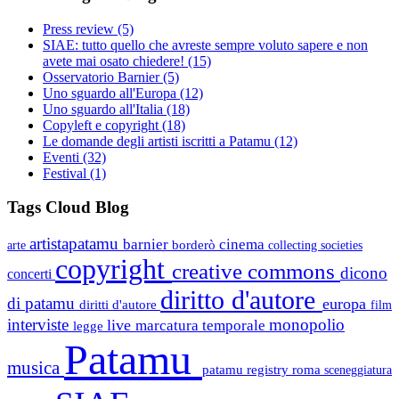
Press review
(5)
SIAE: tutto quello che avreste sempre voluto sapere e non
avete mai osato chiedere!
(15)
Osservatorio Barnier
(5)
Uno sguardo all'Europa
(12)
Uno sguardo all'Italia
(18)
Copyleft e copyright
(18)
Le domande degli artisti iscritti a Patamu
(12)
Eventi
(32)
Festival
(1)
Tags Cloud Blog
artistapatamu
barnier
cinema
borderò
arte
collecting societies
copyright
creative commons
dicono
concerti
diritto d'autore
di patamu
europa
diritti d'autore
film
interviste
monopolio
live
marcatura temporale
legge
Patamu
musica
patamu registry
roma
sceneggiatura