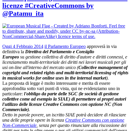
licenze #CreativeCommons by
@Patamu_ita
Oggi
4 Febbraio 2014
il Parlamento Europeo
approverà in via
definitiva la
Direttiva del Parlamento e Consiglio
Europeo
su
gestione collettiva di diritto d'autore e diritti connessi, e
licenziamento multi-territoriale dei diritti nei lavori musicali per gli
usi on-line all'interno del mercato unico (
Collective management of
copyright and related rights and multi-territorial licensing of rights
in musical works for online uses in the internal market
).
La proposta di legge è molto interessante e merita di essere
approfondita sotto vari punti di vista, qui ne evidenziamo uno in
particolare:
l'obbligo da parte delle SGC (le società di gestione
collettive come ad esempio la SIAE) di permettere ai propri autori
l'utilizzo delle licenze Creative Commons con opzione NC (Non
Commerciale)
.
Detto in parole povere, un iscritto SIAE potrà decidere di rilasciare
una delle proprie opere in licenza
Creative Commons con opzione
Non-Commerciale
, senza per questo rinunciare alla riscossione dei
diritti per tutte le altre opere o per gli utilizzi commerciali dell'opera