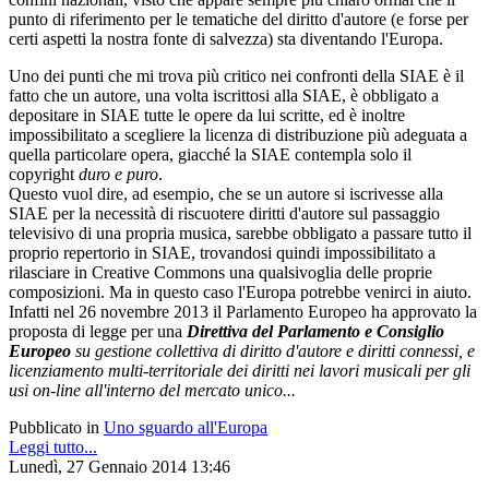
punto di riferimento per le tematiche del diritto d'autore (e forse per
certi aspetti la nostra fonte di salvezza) sta diventando l'Europa.
Uno dei punti che mi trova più critico nei confronti della SIAE è il
fatto che un autore, una volta iscrittosi alla SIAE, è obbligato a
depositare in SIAE tutte le opere da lui scritte, ed è inoltre
impossibilitato a scegliere la licenza di distribuzione più adeguata a
quella particolare opera, giacché la SIAE contempla solo il
copyright
duro e puro
.
Questo vuol dire, ad esempio, che se un autore si iscrivesse alla
SIAE per la necessità di riscuotere diritti d'autore sul passaggio
televisivo di una propria musica, sarebbe obbligato a passare tutto il
proprio repertorio in SIAE, trovandosi quindi impossibilitato a
rilasciare in Creative Commons una qualsivoglia delle proprie
composizioni. Ma in questo caso l'Europa potrebbe venirci in aiuto.
Infatti nel 26 novembre 2013 il Parlamento Europeo ha approvato la
proposta di legge per una
Direttiva del Parlamento e Consiglio
Europeo
su gestione collettiva di diritto d'autore e diritti connessi, e
licenziamento multi-territoriale dei diritti nei lavori musicali per gli
usi on-line all'interno del mercato unico...
Pubblicato in
Uno sguardo all'Europa
Leggi tutto...
Lunedì, 27 Gennaio 2014 13:46