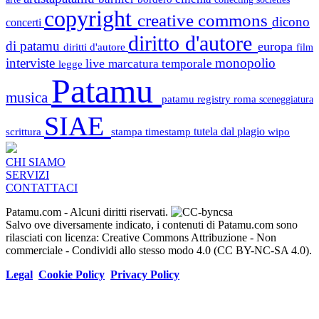
copyright
creative commons
dicono
concerti
diritto d'autore
di patamu
europa
diritti d'autore
film
interviste
monopolio
live
marcatura temporale
legge
Patamu
musica
patamu registry
roma
sceneggiatura
SIAE
scrittura
stampa
timestamp
tutela dal plagio
wipo
CHI SIAMO
SERVIZI
CONTATTACI
Patamu.com
- Alcuni diritti riservati.
Salvo ove diversamente indicato, i contenuti di Patamu.com sono
rilasciati con licenza: Creative Commons Attribuzione - Non
commerciale - Condividi allo stesso modo 4.0 (CC BY-NC-SA 4.0).
Legal
Cookie Policy
Privacy Policy