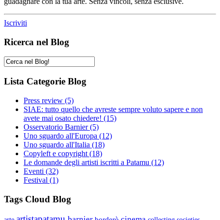
guadagnare con la tua arte. Senza vincoli, senza esclusive.
Iscriviti
Ricerca nel Blog
Lista Categorie Blog
Press review
(5)
SIAE: tutto quello che avreste sempre voluto sapere e non
avete mai osato chiedere!
(15)
Osservatorio Barnier
(5)
Uno sguardo all'Europa
(12)
Uno sguardo all'Italia
(18)
Copyleft e copyright
(18)
Le domande degli artisti iscritti a Patamu
(12)
Eventi
(32)
Festival
(1)
Tags Cloud Blog
artistapatamu
barnier
cinema
borderò
arte
collecting societies