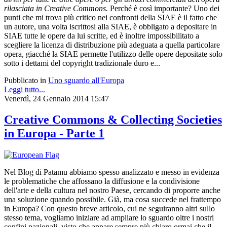
rilasciata in Creative Commons.
Perché è così importante? Uno dei
punti che mi trova più critico nei confronti della SIAE è il fatto che
un autore, una volta iscrittosi alla SIAE, è obbligato a depositare in
SIAE tutte le opere da lui scritte, ed è inoltre impossibilitato a
scegliere la licenza di distribuzione più adeguata a quella particolare
opera, giacché la SIAE permette l'utilizzo delle opere depositate solo
sotto i dettami del copyright tradizionale duro e...
Pubblicato in
Uno sguardo all'Europa
Leggi tutto...
Venerdì, 24 Gennaio 2014 15:47
Creative Commons & Collecting Societies
in Europa - Parte 1
Nel Blog di Patamu abbiamo spesso analizzato e messo in evidenza
le problematiche che affossano la diffusione e la condivisione
dell'arte e della cultura nel nostro Paese, cercando di proporre anche
una soluzione quando possibile. Già, ma cosa succede nel frattempo
in Europa? Con questo breve articolo, cui ne seguiranno altri sullo
stesso tema, vogliamo iniziare ad ampliare lo sguardo oltre i nostri
confini nazionali, visto che appare sempre più chiaro ormai che il