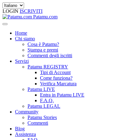
LOGIN
ISCRIVITI
Patamu.com
Home
Chi siamo
Cosa è Patamu?
Stampa e premi
Commenti degli iscritti
Servizi
Patamu REGISTRY
Tipi di Account
Come funziona?
Verifica Marcatura
Patamu LIVE
Entra in Patamu LIVE
F.A.Q.
Patamu LEGAL
Community
Patamu Stories
Commenti
Blog
Assistenza
FAQ