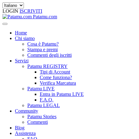
LOGIN
ISCRIVITI
Patamu.com
Home
Chi siamo
Cosa è Patamu?
Stampa e premi
Commenti degli iscritti
Servizi
Patamu REGISTRY
Tipi di Account
Come funziona?
Verifica Marcatura
Patamu LIVE
Entra in Patamu LIVE
F.A.Q.
Patamu LEGAL
Community
Patamu Stories
Commenti
Blog
Assistenza
FAQ