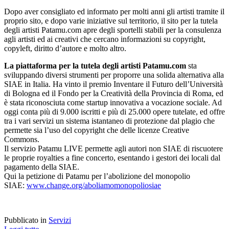
Dopo aver consigliato ed informato per molti anni gli artisti tramite il
proprio sito, e dopo varie iniziative sul territorio, il sito per la tutela
degli artisti Patamu.com apre degli sportelli stabili per la consulenza
agli artisti ed ai creativi che cercano informazioni su copyright,
copyleft, diritto d’autore e molto altro.
La piattaforma per la tutela degli artisti Patamu.com
sta
sviluppando diversi strumenti per proporre una solida alternativa alla
SIAE in Italia. Ha vinto il premio Inventare il Futuro dell’Università
di Bologna ed il Fondo per la Creatività della Provincia di Roma, ed
è stata riconosciuta come startup innovativa a vocazione sociale. Ad
oggi conta più di 9.000 iscritti e più di 25.000 opere tutelate, ed offre
tra i vari servizi un sistema istantaneo di protezione dal plagio che
permette sia l’uso del copyright che delle licenze Creative
Commons.
Il servizio Patamu LIVE permette agli autori non SIAE di riscuotere
le proprie royalties a fine concerto, esentando i gestori dei locali dal
pagamento della SIAE.
Qui la petizione di Patamu per l’abolizione del monopolio
SIAE:
www.change.org/aboliamomonopoliosiae
Pubblicato in
Servizi