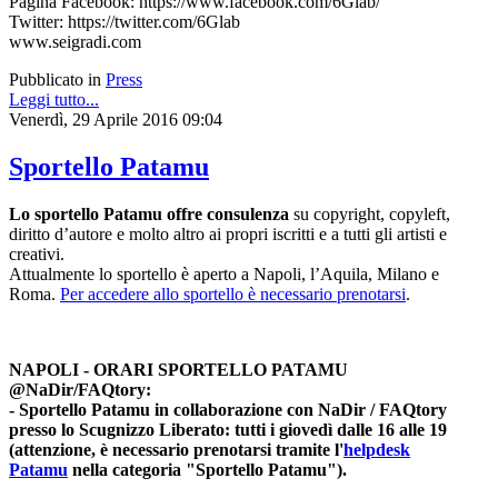
Pagina Facebook: https://www.facebook.com/6Glab/
Twitter: https://twitter.com/6Glab
www.seigradi.com
Pubblicato in
Press
Leggi tutto...
Venerdì, 29 Aprile 2016 09:04
Sportello Patamu
Lo sportello Patamu offre consulenza
su copyright, copyleft,
diritto d’autore e molto altro ai propri iscritti e a tutti gli artisti e
creativi.
Attualmente lo sportello è aperto a Napoli, l’Aquila, Milano e
Roma.
Per accedere allo sportello è necessario prenotarsi
.
NAPOLI - ORARI SPORTELLO PATAMU
@NaDir/FAQtory:
- Sportello Patamu in collaborazione con NaDir / FAQtory
presso lo Scugnizzo Liberato: tutti i giovedì dalle 16 alle 19
(attenzione, è necessario prenotarsi tramite l'
helpdesk
Patamu
nella categoria "Sportello Patamu").