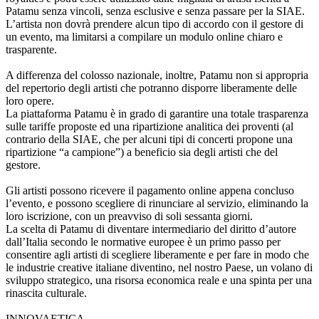
Patamu senza vincoli, senza esclusive e senza passare per la SIAE.
L’artista non dovrà prendere alcun tipo di accordo con il gestore di
un evento, ma limitarsi a compilare un modulo online chiaro e
trasparente.
A differenza del colosso nazionale, inoltre, Patamu non si appropria
del repertorio degli artisti che potranno disporre liberamente delle
loro opere.
La piattaforma Patamu è in grado di garantire una totale trasparenza
sulle tariffe proposte ed una ripartizione analitica dei proventi (al
contrario della SIAE, che per alcuni tipi di concerti propone una
ripartizione “a campione”) a beneficio sia degli artisti che del
gestore.
Gli artisti possono ricevere il pagamento online appena concluso
l’evento, e possono scegliere di rinunciare al servizio, eliminando la
loro iscrizione, con un preavviso di soli sessanta giorni.
La scelta di Patamu di diventare intermediario del diritto d’autore
dall’Italia secondo le normative europee è un primo passo per
consentire agli artisti di scegliere liberamente e per fare in modo che
le industrie creative italiane diventino, nel nostro Paese, un volano di
sviluppo strategico, una risorsa economica reale e una spinta per una
rinascita culturale.
INNOVAETICA