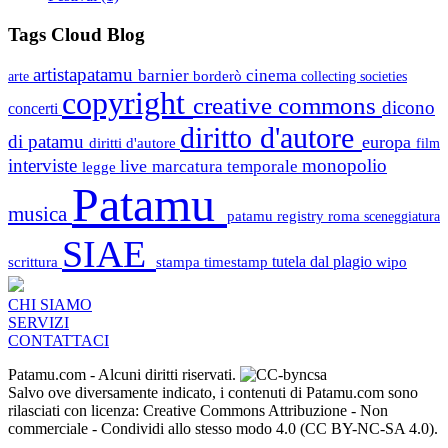
Tags Cloud Blog
artistapatamu
barnier
cinema
borderò
arte
collecting societies
copyright
creative commons
dicono
concerti
diritto d'autore
di patamu
europa
diritti d'autore
film
interviste
monopolio
live
marcatura temporale
legge
Patamu
musica
patamu registry
roma
sceneggiatura
SIAE
scrittura
stampa
timestamp
tutela dal plagio
wipo
CHI SIAMO
SERVIZI
CONTATTACI
Patamu.com
- Alcuni diritti riservati.
Salvo ove diversamente indicato, i contenuti di Patamu.com sono
rilasciati con licenza: Creative Commons Attribuzione - Non
commerciale - Condividi allo stesso modo 4.0 (CC BY-NC-SA 4.0).