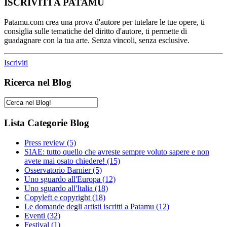
ISCRIVITI A PATAMU
Patamu.com crea una prova d'autore per tutelare le tue opere, ti
consiglia sulle tematiche del diritto d'autore, ti permette di
guadagnare con la tua arte. Senza vincoli, senza esclusive.
Iscriviti
Ricerca nel Blog
Lista Categorie Blog
Press review
(5)
SIAE: tutto quello che avreste sempre voluto sapere e non
avete mai osato chiedere!
(15)
Osservatorio Barnier
(5)
Uno sguardo all'Europa
(12)
Uno sguardo all'Italia
(18)
Copyleft e copyright
(18)
Le domande degli artisti iscritti a Patamu
(12)
Eventi
(32)
Festival
(1)