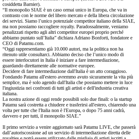
cosiddetta Barnier).
“Il monopolio SIAE è un caso ormai unico in Europa, che va in
contrasto con le norme del libero mercato e della libera circolazione
dei servizi. Siamo l’unico potenziale competitor italiano della SIAE,
ma non possiamo raccogliere royalty. Paradossalmente, veniamo
penalizzati rispetto agli altri competitor europei proprio perché
abbiamo puntato sull’Italia” dichiara Adriano Bonforti, fondatore e
CEO di Patamu.com.
“Oggi rappresentiamo già 10.000 autori, ma la politica non ha
ritenuto utile consultarci. Abbiamo deciso che l’unico modo di
essere interlocutori in Italia è iniziare a fare intermediazione,
guardando direttamente alle normative europee.
Decidere di fare intermediazione dall'Italia è un atto coraggioso.
Fondando Patamu all'estero avremmo avuto sicuramente la vita più
semplice, ma è solo agendo dall'Italia che possiamo mettere in luce
l'ingiustizia nei confronti di tutti gli artisti e dell'industria creativa
italiana.
La nostra azione di oggi rende possibili solo due finali: o la startup
Patamu sarà costretta a chiudere e trasferirsi all'estero, chiarendo una
volta per tutte che l'Italia non è l'Europa, o dopo 75 anni cadrà,
davvero e per tutti, il monopolio SIAE.”
Il primo servizio a venire aggiornato sarà Patamu LIVE, che passerà
dall’autoriscossione ad un servizio di intermediazione diretta delle
royalties e potrà essere utilizzato dalle migliaia di artisti iscritti a