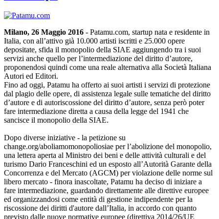
Milano, 26 Maggio 2016
- Patamu.com, startup nata e residente in
Italia, con all’attivo già 10.000 artisti iscritti e 25.000 opere
depositate, sfida il monopolio della SIAE aggiungendo tra i suoi
servizi anche quello per l’intermediazione del diritto d’autore,
proponendosi quindi come una reale alternativa alla Società Italiana
Autori ed Editori.
Fino ad oggi, Patamu ha offerto ai suoi artisti i servizi di protezione
dal plagio delle opere, di assistenza legale sulle tematiche del diritto
d’autore e di autoriscossione del diritto d’autore, senza però poter
fare intermediazione diretta a causa della legge del 1941 che
sancisce il monopolio della SIAE.
Dopo diverse iniziative - la petizione su
change.org/aboliamomonopoliosiae per l’abolizione del monopolio,
una lettera aperta al Ministro dei beni e delle attività culturali e del
turismo Dario Franceschini ed un esposto all’Autorità Garante della
Concorrenza e del Mercato (AGCM) per violazione delle norme sul
libero mercato - finora inascoltate, Patamu ha deciso di iniziare a
fare intermediazione, guardando direttamente alle direttive europee
ed organizzandosi come entità di gestione indipendente per la
riscossione dei diritti d'autore dall’Italia, in accordo con quanto
previsto dalle nuove normative europee (direttiva 2014/26/UE